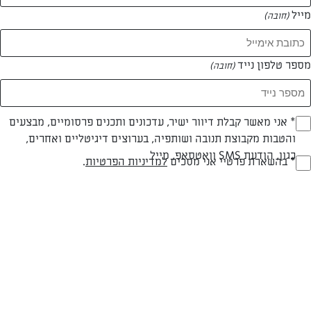
מייל
(חובה)
מספר טלפון נייד
(חובה)
Opt_I
* אני מאשר קבלת דיוור ישיר, עדכונים ותכנים פרסומיים, מבצעים
והטבות מקבוצת תנובה ושותפיה, בערוצים דיגיטליים ואחרים,
(חובה)
כגון, הודעת SMS וואטסאפ, מייל
RegulationsApprove
* בהשארת פרטיי אני מסכים
למדיניות הפרטיות
.
חלבי
עד 40 דק
בינונית
(חובה)
סוג מתכון
זמן הכנה
רמת מיומנות
המרכיבים ל תבנית עוגיות :
ל40 יחידות: