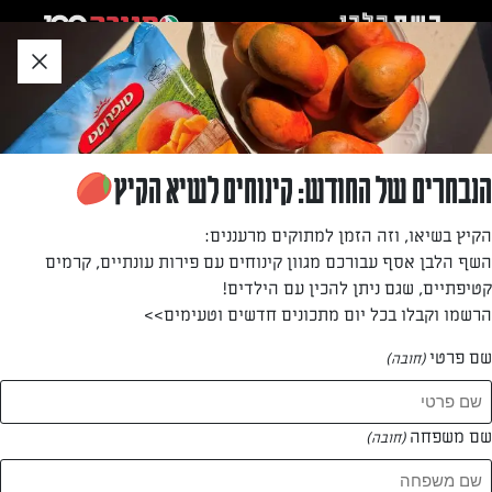
לג
אזור
וכן
חתון
»
»
דף הבית
...
עוגיות פרמזן מלוחות של עדי קלינגהופר
עוגיות פרמזן מלוחות של עדי קלינגהופר
הנבחרים של החודש: קינוחים לשיא הקיץ
למה לנשנש סתם כשאפשר להתענג על כל ביס? עדי קלינגהופר
הקיץ בשיאו, וזה הזמן למתוקים מרעננים:
עם המתכון הסודי שלה לעוגיית פרמז'ן חלומית שאתם חייבים
השף הלבן אסף עבורכם מגוון קינוחים עם פירות עונתיים, קרמים
לנסות
קטיפתיים, שגם ניתן להכין עם הילדים!
הרשמו וקבלו בכל יום מתכונים חדשים וטעימים>>
מאת: עדי קלינגהופר
שם פרטי
(חובה)
שם משפחה
(חובה)