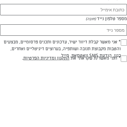
מספר טלפון נייד
(חובה)
* אני מאשר קבלת דיוור ישיר, עדכונים ותכנים פרסומיים, מבצעים
(חובה)
והטבות מקבוצת תנובה ושותפיה, בערוצים דיגיטליים ואחרים,
כגון, הודעת SMS וואטסאפ, מייל
* הנני מאשר/ת שקראתי את
התקנון ומדיניות הפרטיות
.
(חובה)
צילום: דניאל שכטר
עיצוב: נעה קנריק
חלבי
60 דק
קלה
סוג מתכון
זמן הכנה
רמת מיומנות