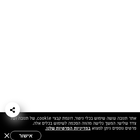
המתכונים הכי טעימים במקום אחד!
השף הלבן אסף עבורכם מתכונים חלומיים לחורף
מפנק! השאירו פרטים וקבלו מתכונים חדשים בכל
יום>>
צרפו אותי לניוזלטר
ערוצי השף
מדיניות
מפת אתר
שאלות
יצירת קשר
תנאי שימוש
פרטיות
ותשובות
הצהרת נגישות
אתר תנובה עושה שימוש בכלי ניטור, דוגמת קבצי cookie, של תנובה ושל
צדד שלישי. המשך גלישה מהווה הסכמה לשימוש בכלים אלה.
פרטים נוספים ניתן למצוא
במדיניות הפרטיות שלנו.
אישור
שאלות לשף
חיפוש
תפריט