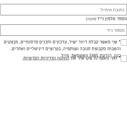
מספר טלפון נייד
(חובה)
* אני מאשר קבלת דיוור ישיר, עדכונים ותכנים פרסומיים, מבצעים
(חובה)
והטבות מקבוצת תנובה ושותפיה, בערוצים דיגיטליים ואחרים,
כגון, הודעת SMS וואטסאפ, מייל
* הנני מאשר/ת שקראתי את
התקנון ומדיניות הפרטיות
.
(חובה)
חלבי
עד 20 דק
קלה
סוג מתכון
זמן הכנה
רמת מיומנות
המרכיבים ל 8 מנות:
1 פחית גדולה (500 מ"ל) בירה לבנה