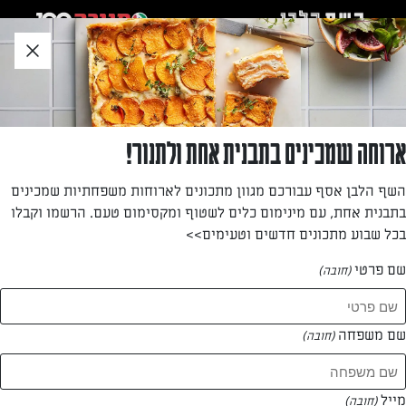
לג
אזור
וכן
חתון
»
»
דף הבית
...
לחם בירה בחמש דקות עבודה, עם עגבניות מיובשות, גבינת פטה וגרעינ
לחם בירה בחמש דקות עבודה, עם עגבניות
ארוחה שמכינים בתבנית אחת ולתנור!
מיובשות, גבינת פטה וגרעיני דלעת
השף הלבן אסף עבורכם מגוון מתכונים לארוחות משפחתיות שמכינים
בתבנית אחת, עם מינימום כלים לשטוף ומקסימום טעם. הרשמו וקבלו
לחם משגע שמכינים בחמש דקות עבודה (בלי מיקסר!)
בכל שבוע מתכונים חדשים וטעימים>>
מאת: יעל גרטי
שם פרטי
(חובה)
שם משפחה
(חובה)
מייל
(חובה)