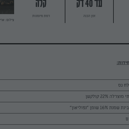
עד 40 דק
קלה
זמן הכנה
רמת מיומנות
צילום: ארי
ח גס