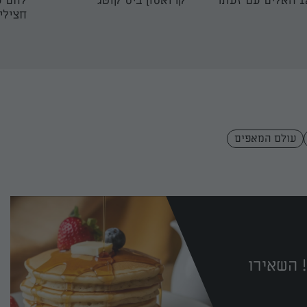
קרואסון ביס קוטג'
לחם ע
חצילי
עולם המאפים
 השאירו