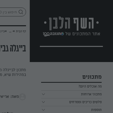
לג
אזור
וכן
חתון
»
»
דף הבית
...
בייג
בייגלה גבי
מתכון לבייגלה מ
במהירות שיא, מ
מתכונים
מה אוכלים היום?
מתכוני ארוחות
מאת: אריאל 
ארוחת בוקר
סלטים כריכים וממרחים
תוספות
ארוחת צהריים
כל הסלטים כריכים וממרחים