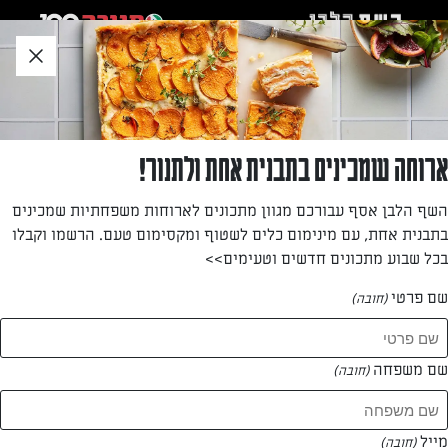
לג
אזור
וכן
חתון
חזרה לעמוד הבית
ארוחה שמכינים בתבנית אחת ולתנור!
Dana Terem
השף הלבן אסף עבורכם מגוון מתכונים לארוחות משפחתיות שמכינים
בתבנית אחת, עם מינימום כלים לשטוף ומקסימום טעם. הרשמו וקבלו
—
בכל שבוע מתכונים חדשים וטעימים>>
שם פרטי
(חובה)
Dana Terem
המתכונים של
שם משפחה
(חובה)
1 מתכונים
מייל
(חובה)