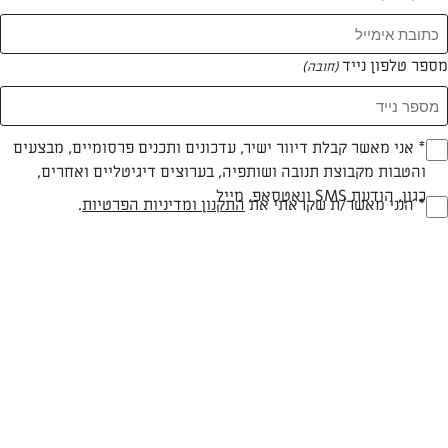
מספר טלפון נייד
(חובה)
* אני מאשר קבלת דיוור ישיר, עדכונים ותכנים פרסומיים, מבצעים
(חובה)
והטבות מקבוצת תנובה ושותפיה, בערוצים דיגיטליים ואחרים,
כגון, הודעת SMS וואטסאפ, מייל
* הנני מאשר/ת שקראתי את
התקנון ומדיניות הפרטיות
.
(חובה)
מתכון לעוגת גבינת שמנת פסיפלורה
עוגת גבינת שמנת פסיפלורה
המאמרים של Dana Terem
0 מאמרים