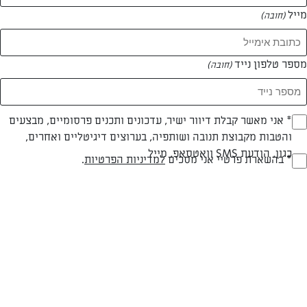
מייל
(חובה)
מספר טלפון נייד
(חובה)
Opt_I
* אני מאשר קבלת דיוור ישיר, עדכונים ותכנים פרסומיים, מבצעים
והטבות מקבוצת תנובה ושותפיה, בערוצים דיגיטליים ואחרים,
(חובה)
כגון, הודעת SMS וואטסאפ, מייל
RegulationsApprove
* בהשארת פרטיי אני מסכים
למדיניות הפרטיות
.
לזניה קלאסית
(חובה)
לזניה טעימה ופשוטה להכנה
המאמרים של שרון דור
0 מאמרים