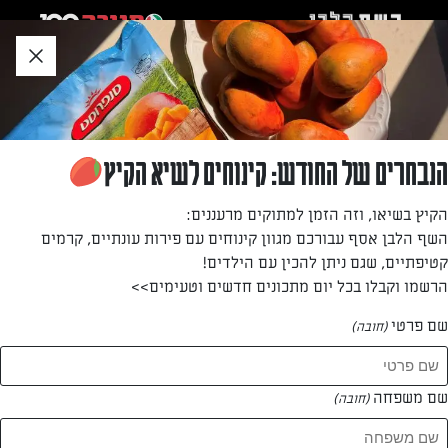
לג
אזור
וכן
חתון
חזרה לעמוד הבית
הנבחרים של החודש: קינוחים לשיא הקיץ
שרון דור
הקיץ בשיאו, וזה הזמן למתוקים מרעננים:
השף הלבן אסף עבורכם מגוון קינוחים עם פירות עונתיים, קרמים
—
קטיפתיים, שגם ניתן להכין עם הילדים!
הרשמו וקבלו בכל יום מתכונים חדשים וטעימים>>
שם פרטי
(חובה)
שרון דור
המתכונים של
שם משפחה
(חובה)
1 מתכונים