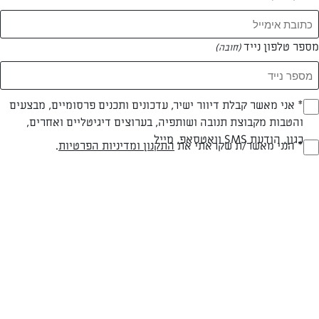
מספר טלפון נייד
(חובה)
* אני מאשר קבלת דיוור ישיר, עדכונים ותכנים פרסומיים, מבצעים
(חובה)
והטבות מקבוצת תנובה ושותפיה, בערוצים דיגיטליים ואחרים,
כגון, הודעת SMS וואטסאפ, מייל
* הנני מאשר/ת שקראתי את
התקנון ומדיניות הפרטיות
.
(חובה)
מתכון לעוגת גבינה עם אוכמניות ושוקולד
שני גנון משתפת אותנו במתכון נפלא לעוגת גבינה יפיפייה וטעימה
שתשמח את כל אורחי הסוכה
המאמרים של שני גנון