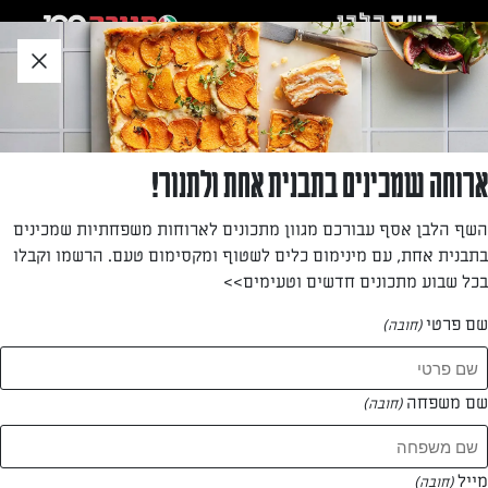
לג
אזור
וכן
חתון
חזרה לעמוד הבית
ארוחה שמכינים בתבנית אחת ולתנור!
שני גנון
השף הלבן אסף עבורכם מגוון מתכונים לארוחות משפחתיות שמכינים
בתבנית אחת, עם מינימום כלים לשטוף ומקסימום טעם. הרשמו וקבלו
—
בכל שבוע מתכונים חדשים וטעימים>>
שם פרטי
(חובה)
שני גנון
המתכונים של
שם משפחה
(חובה)
1 מתכונים
מייל
(חובה)