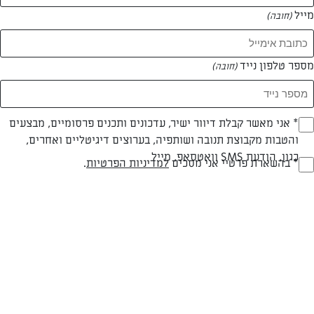
מייל
(חובה)
מספר טלפון נייד
(חובה)
Opt_I
* אני מאשר קבלת דיוור ישיר, עדכונים ותכנים פרסומיים, מבצעים
והטבות מקבוצת תנובה ושותפיה, בערוצים דיגיטליים ואחרים,
(חובה)
כגון, הודעת SMS וואטסאפ, מייל
RegulationsApprove
* בהשארת פרטיי אני מסכים
למדיניות הפרטיות
.
קרואסון גבינה מלוח
(חובה)
קרואסון גבינה מלוח, מאפה כיפי להתחיל את הבוקר
המאמרים של שוש לוי
0 מאמרים