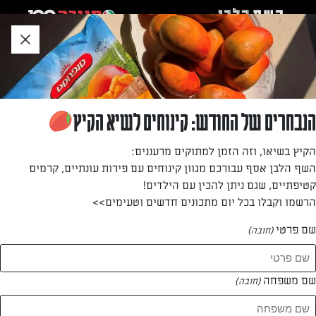
לג
אזור
וכן
חתון
חזרה לעמוד הבית
הנבחרים של החודש: קינוחים לשיא הקיץ
שוש לוי
הקיץ בשיאו, וזה הזמן למתוקים מרעננים:
השף הלבן אסף עבורכם מגוון קינוחים עם פירות עונתיים, קרמים
—
קטיפתיים, שגם ניתן להכין עם הילדים!
הרשמו וקבלו בכל יום מתכונים חדשים וטעימים>>
שם פרטי
(חובה)
שוש לוי
המתכונים של
שם משפחה
(חובה)
1 מתכונים