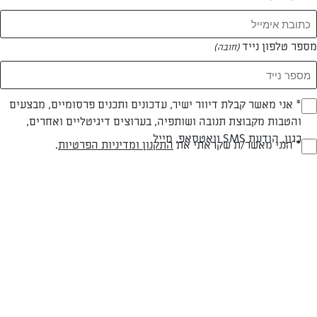
מספר טלפון נייד
(חובה)
* אני מאשר קבלת דיוור ישיר, עדכונים ותכנים פרסומיים, מבצעים
(חובה)
והטבות מקבוצת תנובה ושותפיה, בערוצים דיגיטליים ואחרים,
כגון, הודעת SMS וואטסאפ, מייל
* הנני מאשר/ת שקראתי את
התקנון ומדיניות הפרטיות
.
(חובה)
עוגיות אלפחורס
עוגיות במלית ריבת חלב ומצופות בפתיתי קוקוס, מתכון שמקורו במדינות
דרום אמריקה
המאמרים של שושי בוחניק