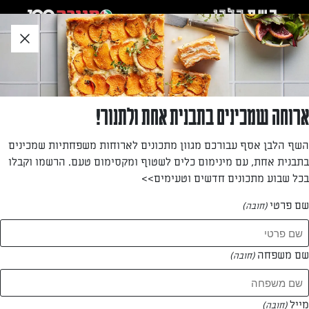
לג
אזור
וכן
חתון
חזרה לעמוד הבית
ארוחה שמכינים בתבנית אחת ולתנור!
שושי בוחניק
השף הלבן אסף עבורכם מגוון מתכונים לארוחות משפחתיות שמכינים
בתבנית אחת, עם מינימום כלים לשטוף ומקסימום טעם. הרשמו וקבלו
—
בכל שבוע מתכונים חדשים וטעימים>>
שם פרטי
(חובה)
שושי בוחניק
המתכונים של
שם משפחה
(חובה)
1 מתכונים
מייל
(חובה)