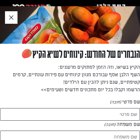
לג
אזור
וכן
חתון
חזרה לעמוד הבית
הנבחרים של החודש: קינוחים לשיא הקיץ
רים גנאיים
הקיץ בשיאו, וזה הזמן למתוקים מרעננים:
השף הלבן אסף עבורכם מגוון קינוחים עם פירות עונתיים, קרמים
—
קטיפתיים, שגם ניתן להכין עם הילדים!
הרשמו וקבלו בכל יום מתכונים חדשים וטעימים>>
שם פרטי
(חובה)
רים גנאיים
המתכונים של
שם משפחה
(חובה)
1 מתכונים