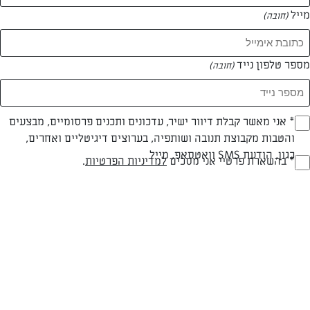
מייל
(חובה)
מספר טלפון נייד
(חובה)
Opt_I
* אני מאשר קבלת דיוור ישיר, עדכונים ותכנים פרסומיים, מבצעים
והטבות מקבוצת תנובה ושותפיה, בערוצים דיגיטליים ואחרים,
(חובה)
כגון, הודעת SMS וואטסאפ, מייל
RegulationsApprove
* בהשארת פרטיי אני מסכים
למדיניות הפרטיות
.
גבינה לבנה עם זעתר
(חובה)
אצבעות גבינה טעימות ועשירות בזעתר
המאמרים של רים גנאיים
0 מאמרים