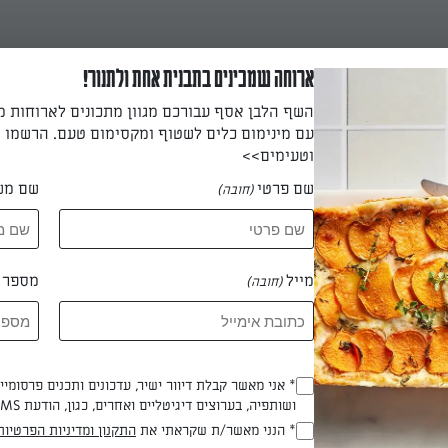
ארוחה שמכינים בתבנית אחת ולתנור!
השף הלבן אסף עבורכם מגוון מתכונים לארוחות 
עם מינימום כלים לשטוף ומקסימום טעם. הרשמו ו
וטעימים>>
שם פרטי
שם מש
(חובה)
וגבינה
מייל
מספר ט
(חובה)
נה שילדים אוהבים
* אני מאשר קבלת דיוור ישיר, עדכונים ותכנים פרסומי
(חובה)
ושותפיה, בערוצים דיגיטליים ואחרים, כגון, הודעת SMS וואטסאפ, מייל
ריי ובן גורדון
* הנני מאשר/ת שקראתי את
התקנון ומדיניות הפרטיות
(חובה)