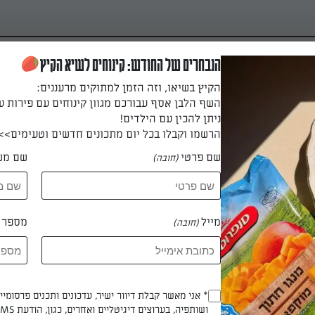
הנבחרים של החודש: קינוחים לשיא הקיץ
הקיץ בשיאו, וזה הזמן למתוקים מרעננים:
השף הלבן אסף עבורכם מגוון קינוחים עם פירות ע
ניתן להכין עם הילדים!
הרשמו וקבלו בכל יום מתכונים חדשים וטעימים>>
שם פרטי
שם מש
(חובה)
רימונים
 עם רימונים - מתאימה לכל אירוח
מייל
מספר ט
(חובה)
Opt_In
* אני מאשר קבלת דיוור ישיר, עדכונים ותכנים פרסומי
ל פאתן מטר
ושותפיה, בערוצים דיגיטליים ואחרים, כגון, הודעת SMS וואטסאפ, מייל
(חובה)