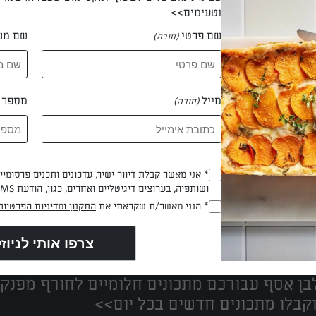
וטעימים>>
שם פרטי
שם מש
(חובה)
 עתליה חדג'אג'
מייל
מספר ט
(חובה)
* אני מאשר קבלת דיוור ישיר, עדכונים ותכנים פרסומי
(חובה)
ושותפיה, בערוצים דיגיטליים ואחרים, כגון, הודעת SMS וואטסאפ, מייל
* הנני מאשר/ת שקראתי את
התקנון ומדיניות הפרטיות
(חובה)
נים הכי טעימים במקום אחד!
ן אסף עבורכם מתכונים חלומיים לחורף מפנק!
קבלו מתכונים חדשים בכל יום>>