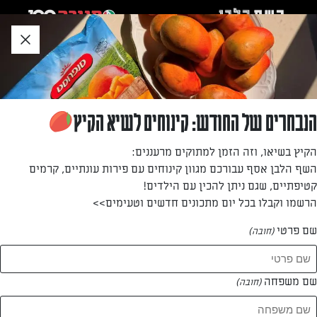
לג
אזור
וכן
חתון
חזרה לעמוד הבית
הנבחרים של החודש: קינוחים לשיא הקיץ
עידו פלפל
הקיץ בשיאו, וזה הזמן למתוקים מרעננים:
השף הלבן אסף עבורכם מגוון קינוחים עם פירות עונתיים, קרמים
קטיפתיים, שגם ניתן להכין עם הילדים!
הרשמו וקבלו בכל יום מתכונים חדשים וטעימים>>
שם פרטי
(חובה)
עידו פלפל
המתכונים של
שם משפחה
(חובה)
2 מתכונים