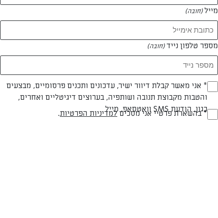
מייל
(חובה)
מספר טלפון נייד
(חובה)
Opt_I
* אני מאשר קבלת דיוור ישיר, עדכונים ותכנים פרסומיים, מבצעים
והטבות מקבוצת תנובה ושותפיה, בערוצים דיגיטליים ואחרים,
(חובה)
כגון, הודעת SMS וואטסאפ, מייל
RegulationsApprove
* בהשארת פרטיי אני מסכים
למדיניות הפרטיות
.
סלט כרובית וסלק צלויים על טחינה ירוקה
(חובה)
סלט מושלם לחג וחובה בכל ארוחה חגיגית! כיף לחלוקה ומוסיף צבע וטעם
לכל שולחן