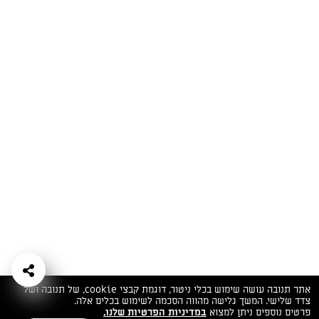
המתכונים הכי טעימים במקום אחד!
השף הלבן אסף עבורכם מתכונים חלומיים לחורף
מפנק! השאירו פרטים וקבלו מתכונים חדשים בכל
יום>>
צרפו אותי לניוזלטר
ערוצי השף
מדיניות
מפת אתר
שאלות
יצירת קשר
תנאי שימוש
פרטיות
ותשובות
הצהרת נגישות
אתר תנובה עושה שימוש בכלי ניטור, דוגמת קבצי cookie, של תנובה ושל
צדד שלישי. המשך גלישה מהווה הסכמה לשימוש בכלים אלה.
פרטים נוספים ניתן למצוא
במדיניות הפרטיות שלנו.