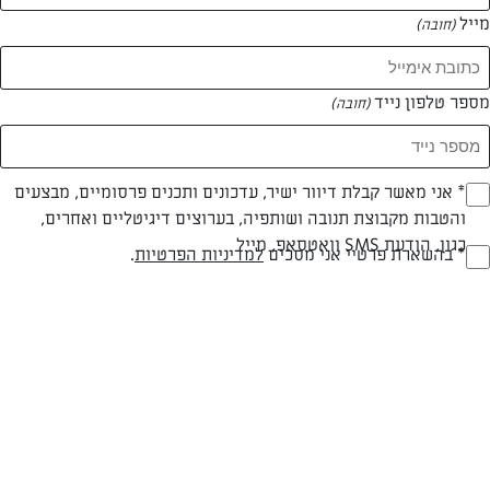
מייל
(חובה)
מספר טלפון נייד
(חובה)
Opt_I
* אני מאשר קבלת דיוור ישיר, עדכונים ותכנים פרסומיים, מבצעים
והטבות מקבוצת תנובה ושותפיה, בערוצים דיגיטליים ואחרים,
(חובה)
כגון, הודעת SMS וואטסאפ, מייל
RegulationsApprove
* בהשארת פרטיי אני מסכים
למדיניות הפרטיות
.
פאי גבינות עם עשבי תיבול
(חובה)
פאי גבינות על מצע בצק פריך עם עשבי תיבול ירוקים ומרעננים