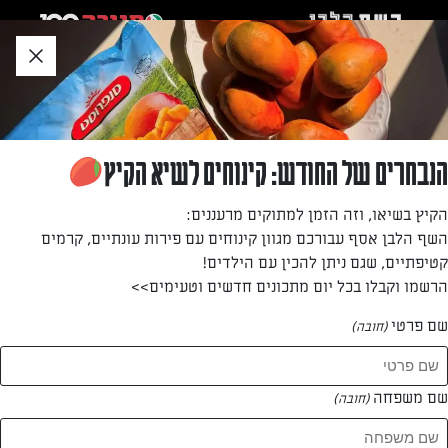
לג
אזור
וכן
חתון
חזרה לעמוד הבית
הנבחרים של החודש: קינוחים לשיא הקיץ
עוז שובל
הקיץ בשיאו, וזה הזמן למתוקים מרעננים:
השף הלבן אסף עבורכם מגוון קינוחים עם פירות עונתיים, קרמים
—
קטיפתיים, שגם ניתן להכין עם הילדים!
הרשמו וקבלו בכל יום מתכונים חדשים וטעימים>>
שם פרטי
(חובה)
עוז שובל
המתכונים של
שם משפחה
(חובה)
2 מתכונים