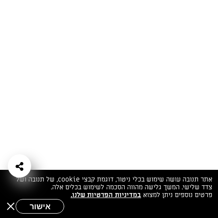
המתכונים הכי טעימים במקום אחד!
השף הלבן אסף עבורכם מתכונים חלומיים לחורף
מפנק! השאירו פרטים וקבלו מתכונים חדשים בכל
יום>>
צרפו אותי לניוזלטר
ערוצי השף
מדיניות
מפת אתר
שאלות
יצירת קשר
תנאי שימוש
פרטיות
ותשובות
הצהרת נגישות
אתר תנובה עושה שימוש בכלי ניטור, דוגמת קבצי cookie, של תנובה ושל
צדד שלישי. המשך גלישה מהווה הסכמה לשימוש בכלים אלה.
פרטים נוספים ניתן למצוא
במדיניות הפרטיות שלנו.
אישור
שאלות לשף
חיפוש
תפריט