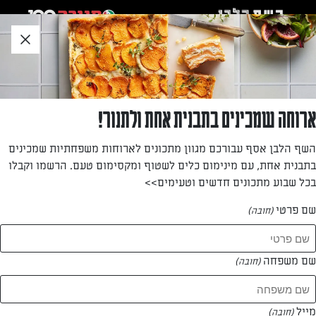
לג
אזור
וכן
חתון
חזרה לעמוד הבית
ארוחה שמכינים בתבנית אחת ולתנור!
עדי דבי
השף הלבן אסף עבורכם מגוון מתכונים לארוחות משפחתיות שמכינים
בתבנית אחת, עם מינימום כלים לשטוף ומקסימום טעם. הרשמו וקבלו
—
בכל שבוע מתכונים חדשים וטעימים>>
שם פרטי
(חובה)
עדי דבי
המתכונים של
שם משפחה
(חובה)
1 מתכונים
מייל
(חובה)