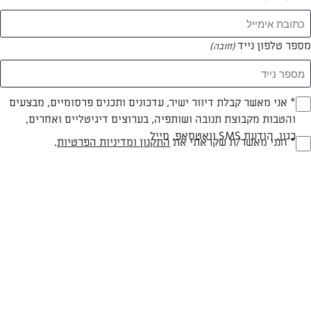
מספר טלפון נייד
(חובה)
* אני מאשר קבלת דיוור ישיר, עדכונים ותכנים פרסומיים, מבצעים
(חובה)
והטבות מקבוצת תנובה ושותפיה, בערוצים דיגיטליים ואחרים,
כגון, הודעת SMS וואטסאפ, מייל
* הנני מאשר/ת שקראתי את
התקנון ומדיניות הפרטיות
.
(חובה)
מתכון לתותים בקרם עוגת גבינה, קינוח אישי ומושלם
תותים בקרם עוגת גבינה, קינוח אישי ומושלם לסוף ארוחה ולחג שבועות
המאמרים של עדי דבי
0 מאמרים