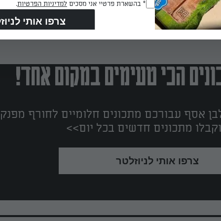
RegulationsApproved
* בהשארת פרטיי אני מסכים
למדיניות הפרטיות
.
(חובה)
נים הכי טעימים במקום אחד!
ן אסף עבורכם מתכונים חלומיים לחורף מפנק!
קבלו מתכונים חדשים בכל יום>>
צרפו אותי לניוזלטר