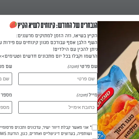
הנבחרים של החודש: קינוחים לשיא הקיץ
הקיץ בשיאו, וזה הזמן למתוקים מרעננים:
השף הלבן אסף עבורכם מגוון קינוחים עם פירות ע
ניתן להכין עם הילדים!
הרשמו וקבלו בכל יום מתכונים חדשים וטעימים>>
שם פרטי
שם מש
(חובה)
דום
להכנה
מייל
מספר ט
(חובה)
Opt_In
* אני מאשר קבלת דיוור ישיר, עדכונים ותכנים פרסומי
 נעה לב
ושותפיה, בערוצים דיגיטליים ואחרים, כגון, הודעת SMS וואטסאפ, מייל
(חובה)