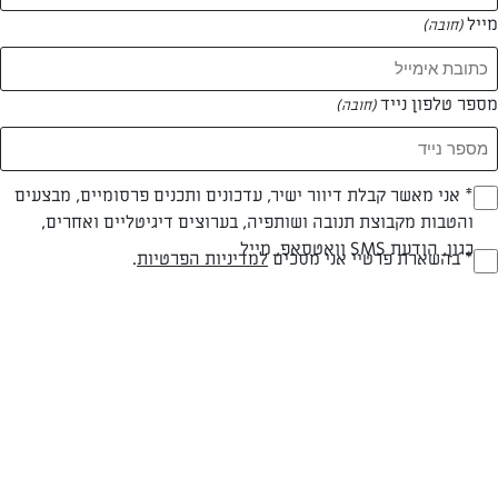
מייל
(חובה)
מספר טלפון נייד
(חובה)
Opt_I
* אני מאשר קבלת דיוור ישיר, עדכונים ותכנים פרסומיים, מבצעים
והטבות מקבוצת תנובה ושותפיה, בערוצים דיגיטליים ואחרים,
(חובה)
כגון, הודעת SMS וואטסאפ, מייל
RegulationsApprove
* בהשארת פרטיי אני מסכים
למדיניות הפרטיות
.
מרק עגבניות מעודן מוקרם
(חובה)
מרק מושלם לחורף קר
המאמרים של נירה יוגב
0 מאמרים