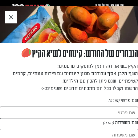
לג
אזור
וכן
חתון
חזרה לעמוד הבית
הנבחרים של החודש: קינוחים לשיא הקיץ
נירה יוגב
הקיץ בשיאו, וזה הזמן למתוקים מרעננים:
השף הלבן אסף עבורכם מגוון קינוחים עם פירות עונתיים, קרמים
—
קטיפתיים, שגם ניתן להכין עם הילדים!
הרשמו וקבלו בכל יום מתכונים חדשים וטעימים>>
שם פרטי
(חובה)
נירה יוגב
המתכונים של
שם משפחה
(חובה)
1 מתכונים