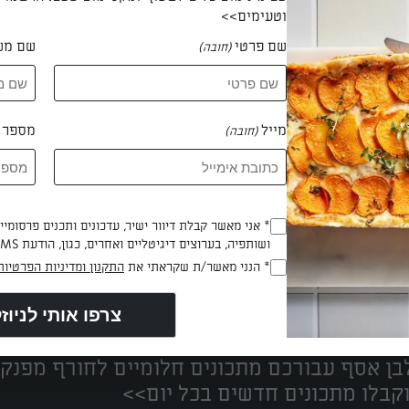
וטעימים>>
שם פרטי
שם מש
(חובה)
 ניצן דוד
מייל
מספר ט
(חובה)
* אני מאשר קבלת דיוור ישיר, עדכונים ותכנים פרסומי
(חובה)
ושותפיה, בערוצים דיגיטליים ואחרים, כגון, הודעת SMS וואטסאפ, מייל
* הנני מאשר/ת שקראתי את
התקנון ומדיניות הפרטיות
(חובה)
נים הכי טעימים במקום אחד!
ן אסף עבורכם מתכונים חלומיים לחורף מפנק!
קבלו מתכונים חדשים בכל יום>>