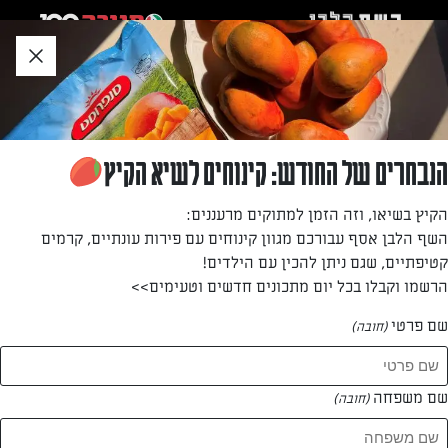
לג
אזור
וכן
חתון
חזרה לעמוד הבית
הנבחרים של החודש: קינוחים לשיא הקיץ
נורית בן חמו
הקיץ בשיאו, וזה הזמן למתוקים מרעננים:
השף הלבן אסף עבורכם מגוון קינוחים עם פירות עונתיים, קרמים
—
קטיפתיים, שגם ניתן להכין עם הילדים!
הרשמו וקבלו בכל יום מתכונים חדשים וטעימים>>
שם פרטי
(חובה)
נורית בן חמו
המתכונים של
שם משפחה
(חובה)
1 מתכונים