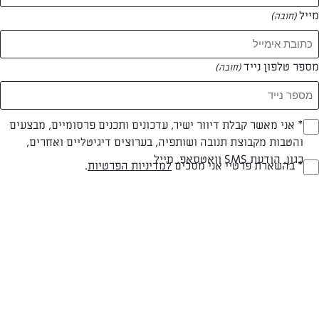
מייל
(חובה)
מספר טלפון נייד
(חובה)
Opt_I
* אני מאשר קבלת דיוור ישיר, עדכונים ותכנים פרסומיים, מבצעים
והטבות מקבוצת תנובה ושותפיה, בערוצים דיגיטליים ואחרים,
(חובה)
כגון, הודעת SMS וואטסאפ, מייל
RegulationsApprove
* בהשארת פרטיי אני מסכים
למדיניות הפרטיות
.
פשטידת ברוקולי משביעה
(חובה)
ארוחה של ממש במנה אחת! פשטידת ברוקולי מזינה ומשביעה במתכון
פשוט להכנה
המאמרים של נורית בן חמו