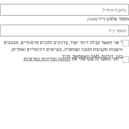
מספר טלפון נייד
(חובה)
* אני מאשר קבלת דיוור ישיר, עדכונים ותכנים פרסומיים, מבצעים
(חובה)
והטבות מקבוצת תנובה ושותפיה, בערוצים דיגיטליים ואחרים,
כגון, הודעת SMS וואטסאפ, מייל
* הנני מאשר/ת שקראתי את
התקנון ומדיניות הפרטיות
.
(חובה)
לביבות גבינה
לביבות הגבינה המופלאות האלה הן דקות, מתוקות וגבינתיות- קל להכנה
והטעם פשוט מדהים!