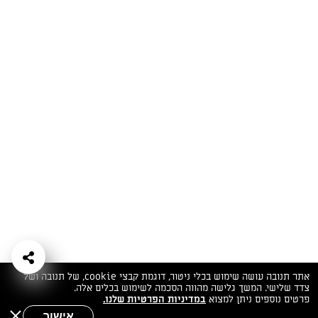
המתכונים הכי טעימים במקום אחד!
השף הלבן אסף עבורכם מתכונים חלומיים לחורף
מפנק! השאירו פרטים וקבלו מתכונים חדשים בכל
יום>>
צרפו אותי לניוזלטר
ערוצי השף
מדיניות
מפת אתר
שאלות
יצירת קשר
תנאי שימוש
פרטיות
ותשובות
הצהרת נגישות
אתר תנובה עושה שימוש בכלי ניטור, דוגמת קבצי cookie, של תנובה ושל
צדד שלישי. המשך גלישה מהווה הסכמה לשימוש בכלים אלה.
פרטים נוספים ניתן למצוא
במדיניות הפרטיות שלנו.
אישור