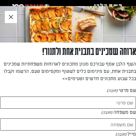
לג
אזור
וכן
חתון
חזרה לעמוד הבית
ארוחה שמכינים בתבנית אחת ולתנור!
נוי שניר
השף הלבן אסף עבורכם מגוון מתכונים לארוחות משפחתיות שמכינים
בתבנית אחת, עם מינימום כלים לשטוף ומקסימום טעם. הרשמו וקבלו
—
בכל שבוע מתכונים חדשים וטעימים>>
שם פרטי
(חובה)
נוי שניר
המתכונים של
שם משפחה
(חובה)
2 מתכונים
מייל
(חובה)