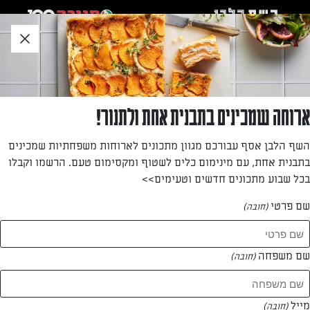
לג
אזור
וכן
חתון
חזרה לעמוד הבית
ארוחה שמכינים בתבנית אחת ולתנור!
מרב יוגב חתוקה
השף הלבן אסף עבורכם מגוון מתכונים לארוחות משפחתיות שמכינים
בתבנית אחת, עם מינימום כלים לשטוף ומקסימום טעם. הרשמו וקבלו
—
בכל שבוע מתכונים חדשים וטעימים>>
שם פרטי
(חובה)
מרב יוגב חתוקה
המתכונים של
שם משפחה
(חובה)
1 מתכונים
מייל
(חובה)