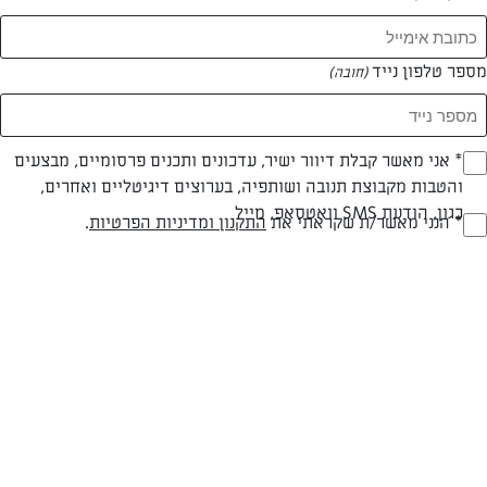
מספר טלפון נייד
(חובה)
* אני מאשר קבלת דיוור ישיר, עדכונים ותכנים פרסומיים, מבצעים
(חובה)
והטבות מקבוצת תנובה ושותפיה, בערוצים דיגיטליים ואחרים,
כגון, הודעת SMS וואטסאפ, מייל
* הנני מאשר/ת שקראתי את
התקנון ומדיניות הפרטיות
.
(חובה)
עוגת מוס שוקולד וקוקוס לפסח נימוחה וטעימה
עוגת מוס שוקולד עשירה ונימוחה עם בסיס בהיר של מרנג קוקוס. קינוח
נפלא וכשר לפסח משישה מצרכים בלבד
המאמרים של מרב יוגב חתוקה