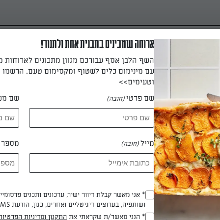
ארוחה שמכינים בתבנית אחת ולתנור!
השף הלבן אסף עבורכם מגוון מתכונים לארוחות 
עם מינימום כלים לשטוף ומקסימום טעם. הרשמו ו
וטעימים>>
שם פרטי
שם מש
(חובה)
יקים מושלמים?
מייל
מספר ט
(חובה)
כין פנקייקים מושלמים? קלאסי או
 פשוט וקל לפנקייק טעים ואוורירי
* אני מאשר קבלת דיוור ישיר, עדכונים ותכנים פרסומי
(חובה)
ושותפיה, בערוצים דיגיטליים ואחרים, כגון, הודעת SMS וואטסאפ, מייל
 לינוי אלקבץ
* הנני מאשר/ת שקראתי את
התקנון ומדיניות הפרטיות
(חובה)