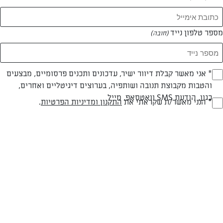
מספר טלפון נייד
(חובה)
* אני מאשר קבלת דיוור ישיר, עדכונים ותכנים פרסומיים, מבצעים
(חובה)
והטבות מקבוצת תנובה ושותפיה, בערוצים דיגיטליים ואחרים,
כגון, הודעת SMS וואטסאפ, מייל
* הנני מאשר/ת שקראתי את
התקנון ומדיניות הפרטיות
.
(חובה)
טוסט אלפרדו טעים במיוחד
המאמרים של לימור מחפוד
0 מאמרים