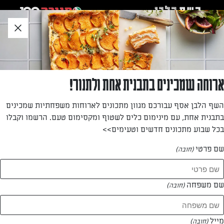
לג
אזור
וכן
חתון
חזרה לעמוד הבית
ארוחה שמכינים בתבנית אחת ולתנור!
לימור מחפוד
השף הלבן אסף עבורכם מגוון מתכונים לארוחות משפחתיות שמכינים
בתבנית אחת, עם מינימום כלים לשטוף ומקסימום טעם. הרשמו וקבלו
—
בכל שבוע מתכונים חדשים וטעימים>>
שם פרטי
(חובה)
לימור מחפוד
המתכונים של
שם משפחה
(חובה)
1 מתכונים
מייל
(חובה)