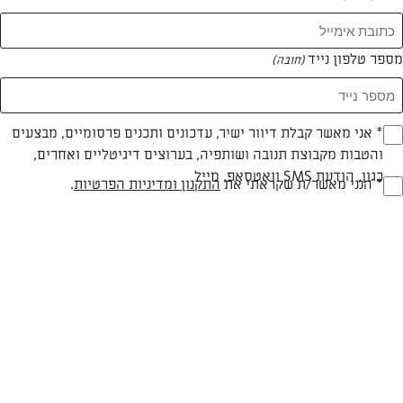
מספר טלפון נייד
(חובה)
* אני מאשר קבלת דיוור ישיר, עדכונים ותכנים פרסומיים, מבצעים
(חובה)
והטבות מקבוצת תנובה ושותפיה, בערוצים דיגיטליים ואחרים,
כגון, הודעת SMS וואטסאפ, מייל
* הנני מאשר/ת שקראתי את
התקנון ומדיניות הפרטיות
.
(חובה)
עוגת גזר בחושה
מתכון לעוגת גזר טעימה ומהירה שתכינו בעשר דקות ומחמישה מצרכים
בלבד!
המאמרים של ליה גולברג