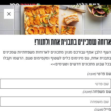
לג
אזור
וכן
חתון
חזרה לעמוד הבית
ארוחה שמכינים בתבנית אחת ולתנור!
ליה גולברג
השף הלבן אסף עבורכם מגוון מתכונים לארוחות משפחתיות שמכינים
בתבנית אחת, עם מינימום כלים לשטוף ומקסימום טעם. הרשמו וקבלו
—
בכל שבוע מתכונים חדשים וטעימים>>
שם פרטי
(חובה)
ליה גולברג
המתכונים של
שם משפחה
(חובה)
1 מתכונים
מייל
(חובה)