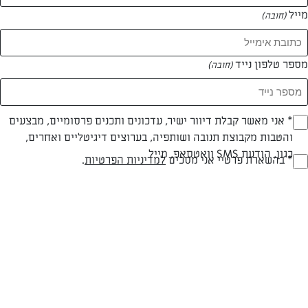
מייל
(חובה)
מספר טלפון נייד
(חובה)
Opt_I
* אני מאשר קבלת דיוור ישיר, עדכונים ותכנים פרסומיים, מבצעים
והטבות מקבוצת תנובה ושותפיה, בערוצים דיגיטליים ואחרים,
(חובה)
כגון, הודעת SMS וואטסאפ, מייל
RegulationsApprove
* בהשארת פרטיי אני מסכים
למדיניות הפרטיות
.
עוף בשזיפים ומשמשים
(חובה)
עוף בשזיפים ומשמשים, מנה טעימה במיוחד, מתאימה לארוחת ט״ו בשבט
המאמרים של ליאת גריסרו
0 מאמרים