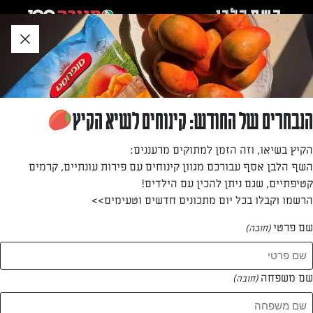
לג
אזור
וכן
חתון
חזרה לעמוד הבית
הנבחרים של החודש: קינוחים לשיא הקיץ
ליאת גריסרו
הקיץ בשיאו, וזה הזמן למתוקים מרעננים:
השף הלבן אסף עבורכם מגוון קינוחים עם פירות עונתיים, קרמים
—
קטיפתיים, שגם ניתן להכין עם הילדים!
הרשמו וקבלו בכל יום מתכונים חדשים וטעימים>>
שם פרטי
(חובה)
ליאת גריסרו
המתכונים של
שם משפחה
(חובה)
1 מתכונים