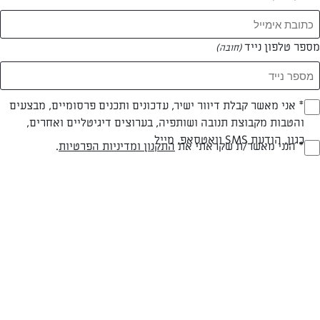
מספר טלפון נייד
(חובה)
* אני מאשר קבלת דיוור ישיר, עדכונים ותכנים פרסומיים, מבצעים
(חובה)
והטבות מקבוצת תנובה ושותפיה, בערוצים דיגיטליים ואחרים,
כגון, הודעת SMS וואטסאפ, מייל
* הנני מאשר/ת שקראתי את
התקנון ומדיניות הפרטיות
.
(חובה)
מתכון לעוגת גבינה פסיפלורה
הגולשת ליאת אלמוג משתפת אותנו במתכון לעוגת גבינה יפיפיה לחג
המאמרים של ליאת אלמוג
0 מאמרים