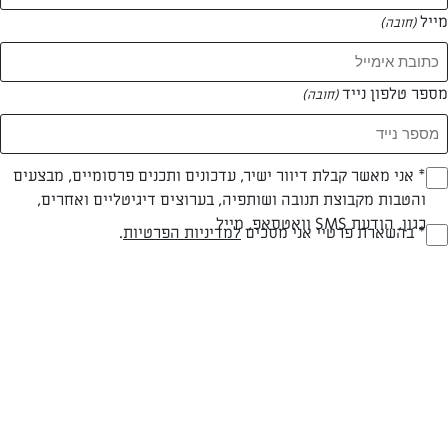
מייל
(חובה)
מספר טלפון נייד
(חובה)
Opt_I
* אני מאשר קבלת דיוור ישיר, עדכונים ותכנים פרסומיים, מבצעים
והטבות מקבוצת תנובה ושותפיה, בערוצים דיגיטליים ואחרים,
(חובה)
כגון, הודעת SMS וואטסאפ, מייל
RegulationsApprove
* בהשארת פרטיי אני מסכים
למדיניות הפרטיות
.
קיש גבינות, עגבניות, זיתים ופטה
(חובה)
קיש מושקע ששווה את ההשקעה
המאמרים של לבנה רייזר
0 מאמרים