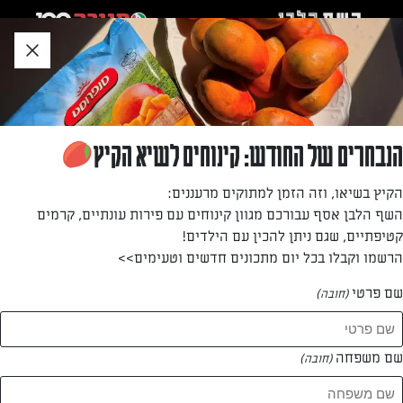
לג
אזור
וכן
חתון
חזרה לעמוד הבית
הנבחרים של החודש: קינוחים לשיא הקיץ
לבנה רייזר
הקיץ בשיאו, וזה הזמן למתוקים מרעננים:
השף הלבן אסף עבורכם מגוון קינוחים עם פירות עונתיים, קרמים
—
קטיפתיים, שגם ניתן להכין עם הילדים!
הרשמו וקבלו בכל יום מתכונים חדשים וטעימים>>
שם פרטי
(חובה)
לבנה רייזר
המתכונים של
שם משפחה
(חובה)
1 מתכונים