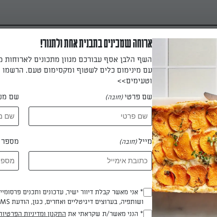
ארוחה שמכינים בתבנית אחת ולתנור!
השף הלבן אסף עבורכם מגוון מתכונים לארוחות 
עם מינימום כלים לשטוף ומקסימום טעם. הרשמו ו
וטעימים>>
שם פרטי
שם מש
(חובה)
ה אפויים בתנור עם ירקות
מייל
מספר ט
(חובה)
ה אפויים בתנור בתוספת ירקות
לארוחת שבת
* אני מאשר קבלת דיוור ישיר, עדכונים ותכנים פרסומי
(חובה)
ושותפיה, בערוצים דיגיטליים ואחרים, כגון, הודעת SMS וואטסאפ, מייל
ל ישראל שריקי
* הנני מאשר/ת שקראתי את
התקנון ומדיניות הפרטיות
(חובה)