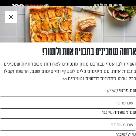
לג
אזור
וכן
חתון
חזרה לעמוד הבית
ארוחה שמכינים בתבנית אחת ולתנור!
יחיאל סמסון
השף הלבן אסף עבורכם מגוון מתכונים לארוחות משפחתיות שמכינים
בתבנית אחת, עם מינימום כלים לשטוף ומקסימום טעם. הרשמו וקבלו
—
בכל שבוע מתכונים חדשים וטעימים>>
שם פרטי
(חובה)
יחיאל סמסון
המתכונים של
שם משפחה
(חובה)
1 מתכונים
מייל
(חובה)