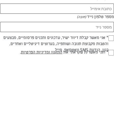
מספר טלפון נייד
(חובה)
* אני מאשר קבלת דיוור ישיר, עדכונים ותכנים פרסומיים, מבצעים
(חובה)
והטבות מקבוצת תנובה ושותפיה, בערוצים דיגיטליים ואחרים,
כגון, הודעת SMS וואטסאפ, מייל
* הנני מאשר/ת שקראתי את
התקנון ומדיניות הפרטיות
.
(חובה)
שוקו חם עם קצפת
משקה שחיתות טעים ללילות חורף קרים ורומנטיים
המאמרים של יחיאל סמסון
0 מאמרים