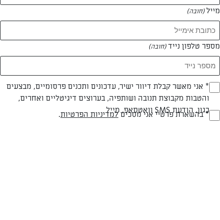
מייל
(חובה)
מספר טלפון נייד
(חובה)
Opt_I
* אני מאשר קבלת דיוור ישיר, עדכונים ותכנים פרסומיים, מבצעים
והטבות מקבוצת תנובה ושותפיה, בערוצים דיגיטליים ואחרים,
(חובה)
כגון, הודעת SMS וואטסאפ, מייל
RegulationsApprove
* בהשארת פרטיי אני מסכים
למדיניות הפרטיות
.
סמיפרדו נקטרינות
(חובה)
קינוח גלידה קייצי מרענן עם נקטרינות
המאמרים של טל סיוון ציפורין
0 מאמרים