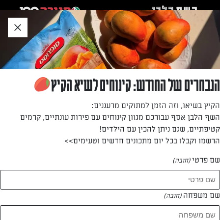
לג
אזור
וכן
חתון
חזרה לעמוד הבית
הנבחרים של החודש: קינוחים לשיא הקיץ
טל סיוון ציפורין
הקיץ בשיאו, וזה הזמן למתוקים מרעננים:
השף הלבן אסף עבורכם מגוון קינוחים עם פירות עונתיים, קרמים
—
קטיפתיים, שגם ניתן להכין עם הילדים!
הרשמו וקבלו בכל יום מתכונים חדשים וטעימים>>
שם פרטי
(חובה)
טל סיוון ציפורין
המתכונים של
שם משפחה
(חובה)
1 מתכונים