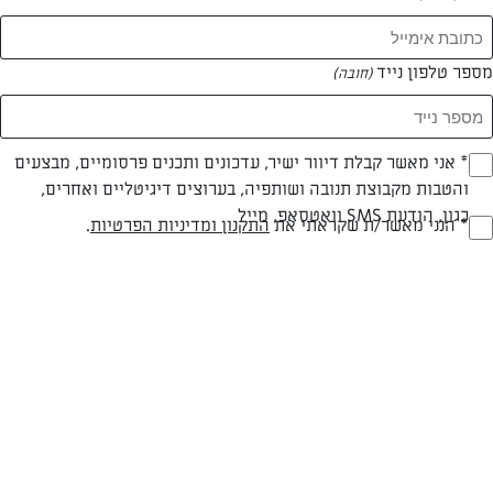
המאמרים של טל מזרחי
מספר טלפון נייד
(חובה)
0 מאמרים
* אני מאשר קבלת דיוור ישיר, עדכונים ותכנים פרסומיים, מבצעים
(חובה)
והטבות מקבוצת תנובה ושותפיה, בערוצים דיגיטליים ואחרים,
כגון, הודעת SMS וואטסאפ, מייל
* הנני מאשר/ת שקראתי את
התקנון ומדיניות הפרטיות
.
(חובה)
המתכונים הכי טעימים במקום אחד!
השף הלבן אסף עבורכם מתכונים חלומיים לחורף
מפנק! השאירו פרטים וקבלו מתכונים חדשים בכל
יום>>
צרפו אותי לניוזלטר