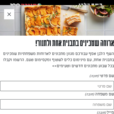
לג
אזור
וכן
חתון
חזרה לעמוד הבית
ארוחה שמכינים בתבנית אחת ולתנור!
טל מזרחי
השף הלבן אסף עבורכם מגוון מתכונים לארוחות משפחתיות שמכינים
בתבנית אחת, עם מינימום כלים לשטוף ומקסימום טעם. הרשמו וקבלו
—
בכל שבוע מתכונים חדשים וטעימים>>
שם פרטי
(חובה)
טל מזרחי
המתכונים של
שם משפחה
(חובה)
0 מתכונים
מייל
(חובה)