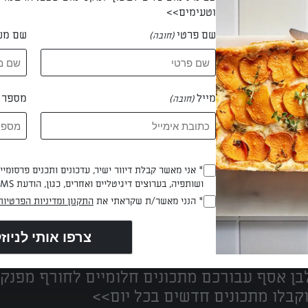
וטעימים>>
שם פרטי
שם מש
(חובה)
 חן מתכו
מייל
מספר ט
(חובה)
* אני מאשר קבלת דיוור ישיר, עדכונים ותכנים פרסומי
(חובה)
ושותפיה, בערוצים דיגיטליים ואחרים, כגון, הודעת SMS וואטסאפ, מייל
* הנני מאשר/ת שקראתי את
התקנון ומדיניות הפרטיות
(חובה)
נים הכי טעימים במקום אחד!
ן אסף עבורכם מתכונים חלומיים לחורף מפנק!
קבלו מתכונים חדשים בכל יום>>