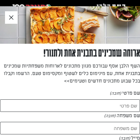
לג
אזור
וכן
חתון
חזרה לעמוד הבית
ארוחה שמכינים בתבנית אחת ולתנור!
ורדה לוי
השף הלבן אסף עבורכם מגוון מתכונים לארוחות משפחתיות שמכינים
בתבנית אחת, עם מינימום כלים לשטוף ומקסימום טעם. הרשמו וקבלו
—
בכל שבוע מתכונים חדשים וטעימים>>
שם פרטי
(חובה)
ורדה לוי
המתכונים של
שם משפחה
(חובה)
1 מתכונים
מייל
(חובה)