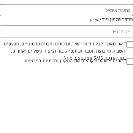
מספר טלפון נייד
(חובה)
* אני מאשר קבלת דיוור ישיר, עדכונים ותכנים פרסומיים, מבצעים
(חובה)
והטבות מקבוצת תנובה ושותפיה, בערוצים דיגיטליים ואחרים,
כגון, הודעת SMS וואטסאפ, מייל
* הנני מאשר/ת שקראתי את
התקנון ומדיניות הפרטיות
.
(חובה)
פטריות ממולאות גבינות עיזים
פטריות שמפיניון אפויות במלית גבינת עיזים, בצל ירוק ופטריות מאודות,
מנה ראשונה קלה בגוון בריאותי
המאמרים של ורדה לוי