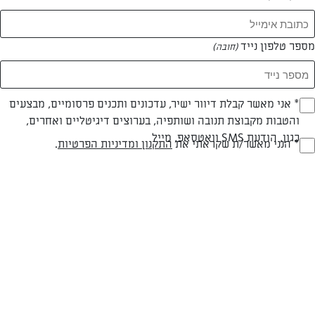
מספר טלפון נייד
(חובה)
* אני מאשר קבלת דיוור ישיר, עדכונים ותכנים פרסומיים, מבצעים
(חובה)
והטבות מקבוצת תנובה ושותפיה, בערוצים דיגיטליים ואחרים,
כגון, הודעת SMS וואטסאפ, מייל
* הנני מאשר/ת שקראתי את
התקנון ומדיניות הפרטיות
.
(חובה)
לביבות תירס מקסיקניות עם בצל ירוק ופרמזן
התירס בשילוב עם הפרמזן נותן מתיקות ומליחות בביס אחד, ביחד עם
הבצל הירוק, שמנת החמוצה ושמן הצ׳יפוטלה המעושן אנחנו ממש
במקסיקו. בתאכלס, חנוכה הוא רק תירוץ :)
המאמרים של הילה אבידן