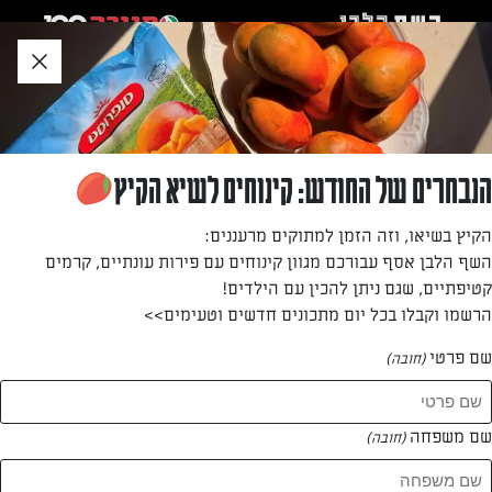
לג
אזור
וכן
חתון
חזרה לעמוד הבית
הנבחרים של החודש: קינוחים לשיא הקיץ
הודיה הדר
הקיץ בשיאו, וזה הזמן למתוקים מרעננים:
השף הלבן אסף עבורכם מגוון קינוחים עם פירות עונתיים, קרמים
—
קטיפתיים, שגם ניתן להכין עם הילדים!
הרשמו וקבלו בכל יום מתכונים חדשים וטעימים>>
שם פרטי
(חובה)
הודיה הדר
המתכונים של
שם משפחה
(חובה)
0 מתכונים