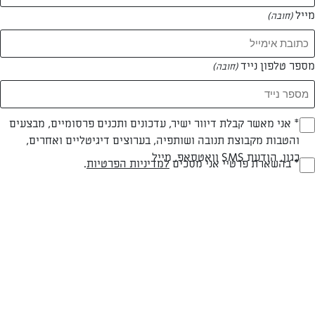
מייל
(חובה)
המאמרים של הודיה הדר
מספר טלפון נייד
(חובה)
0 מאמרים
Opt_I
* אני מאשר קבלת דיוור ישיר, עדכונים ותכנים פרסומיים, מבצעים
והטבות מקבוצת תנובה ושותפיה, בערוצים דיגיטליים ואחרים,
(חובה)
כגון, הודעת SMS וואטסאפ, מייל
RegulationsApprove
* בהשארת פרטיי אני מסכים
למדיניות הפרטיות
.
(חובה)
המתכונים הכי טעימים במקום אחד!
השף הלבן אסף עבורכם מתכונים חלומיים לחורף
מפנק! השאירו פרטים וקבלו מתכונים חדשים בכל
יום>>
צרפו אותי לניוזלטר