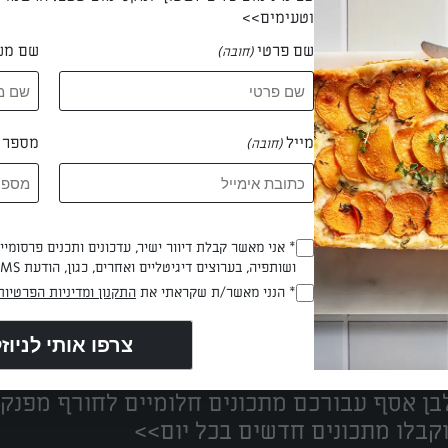
וטעימים>>
שם פרטי
שם מש
(חובה)
 דקלה רוזנפלד פירסט
מייל
מספר ט
(חובה)
* אני מאשר קבלת דיוור ישיר, עדכונים ותכנים פרסומי
(חובה)
ושותפיה, בערוצים דיגיטליים ואחרים, כגון, הודעת SMS וואטסאפ, מייל
* הנני מאשר/ת שקראתי את
התקנון ומדיניות הפרטיות
(חובה)
נים הכי טעימים במקום אחד!
ן אסף עבורכם מתכונים חלומיים לחורף מפנק!
קבלו מתכונים חדשים בכל יום>>