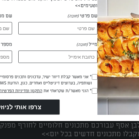
וטעימים>>
שם פרטי
שם מש
(חובה)
 דקלה עלו
מייל
מספר ט
(חובה)
* אני מאשר קבלת דיוור ישיר, עדכונים ותכנים פרסומי
(חובה)
ושותפיה, בערוצים דיגיטליים ואחרים, כגון, הודעת SMS וואטסאפ, מייל
* הנני מאשר/ת שקראתי את
התקנון ומדיניות הפרטיות
(חובה)
נים הכי טעימים במקום אחד!
ן אסף עבורכם מתכונים חלומיים לחורף מפנק!
קבלו מתכונים חדשים בכל יום>>