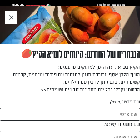
לג
אזור
וכן
חתון
חזרה לעמוד הבית
הנבחרים של החודש: קינוחים לשיא הקיץ
דן גבאי
הקיץ בשיאו, וזה הזמן למתוקים מרעננים:
השף הלבן אסף עבורכם מגוון קינוחים עם פירות עונתיים, קרמים
—
קטיפתיים, שגם ניתן להכין עם הילדים!
הרשמו וקבלו בכל יום מתכונים חדשים וטעימים>>
שם פרטי
(חובה)
דן גבאי
המתכונים של
שם משפחה
(חובה)
1 מתכונים