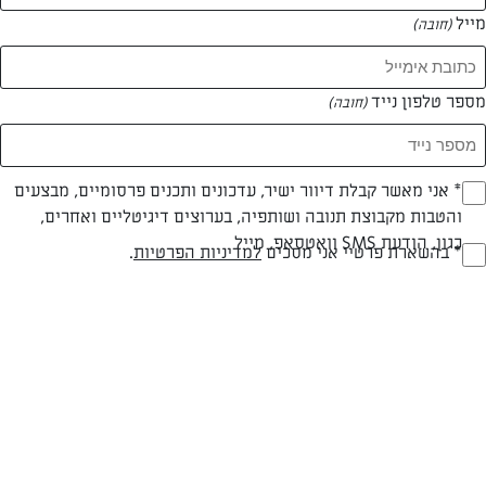
מייל
(חובה)
מספר טלפון נייד
(חובה)
Opt_I
* אני מאשר קבלת דיוור ישיר, עדכונים ותכנים פרסומיים, מבצעים
והטבות מקבוצת תנובה ושותפיה, בערוצים דיגיטליים ואחרים,
(חובה)
כגון, הודעת SMS וואטסאפ, מייל
RegulationsApprove
* בהשארת פרטיי אני מסכים
למדיניות הפרטיות
.
סלט יווני עם גבינה ושמן זית
(חובה)
ירקות טריים, גבינה טובה ושמן זית מעולה והתוצאה סלט יווני שכולם
אוהבים
המאמרים של דן גבאי