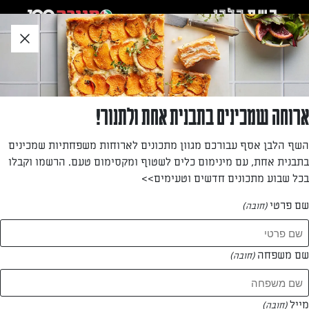
לג
אזור
וכן
חתון
חזרה לעמוד הבית
ארוחה שמכינים בתבנית אחת ולתנור!
דינה טטרואשוילי
השף הלבן אסף עבורכם מגוון מתכונים לארוחות משפחתיות שמכינים
בתבנית אחת, עם מינימום כלים לשטוף ומקסימום טעם. הרשמו וקבלו
—
בכל שבוע מתכונים חדשים וטעימים>>
שם פרטי
(חובה)
דינה טטרואשוילי
המתכונים של
שם משפחה
(חובה)
0 מתכונים
מייל
(חובה)