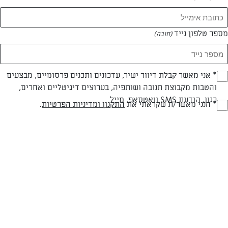
המאמרים של דינה טטרואשוילי
מספר טלפון נייד
(חובה)
0 מאמרים
* אני מאשר קבלת דיוור ישיר, עדכונים ותכנים פרסומיים, מבצעים
(חובה)
והטבות מקבוצת תנובה ושותפיה, בערוצים דיגיטליים ואחרים,
כגון, הודעת SMS וואטסאפ, מייל
* הנני מאשר/ת שקראתי את
התקנון ומדיניות הפרטיות
.
(חובה)
המתכונים הכי טעימים במקום אחד!
השף הלבן אסף עבורכם מתכונים חלומיים לחורף
מפנק! השאירו פרטים וקבלו מתכונים חדשים בכל
יום>>
צרפו אותי לניוזלטר