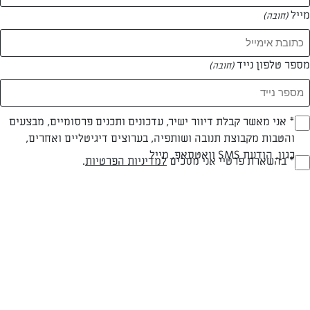
מייל
(חובה)
מספר טלפון נייד
(חובה)
Opt_I
* אני מאשר קבלת דיוור ישיר, עדכונים ותכנים פרסומיים, מבצעים
והטבות מקבוצת תנובה ושותפיה, בערוצים דיגיטליים ואחרים,
(חובה)
כגון, הודעת SMS וואטסאפ, מייל
RegulationsApprove
* בהשארת פרטיי אני מסכים
למדיניות הפרטיות
.
עוגת תפוזים עם קליפות תפוז
(חובה)
עוגה חורפית מושלמת. נסו אותה ליד כוס תה
המאמרים של דורון נשרי
0 מאמרים