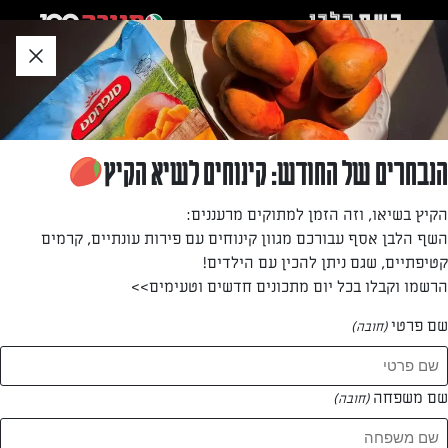
לג
אזור
וכן
חתון
חזרה לעמוד הבית
הנבחרים של החודש: קינוחים לשיא הקיץ
דורון נשרי
הקיץ בשיאו, וזה הזמן למתוקים מרעננים:
השף הלבן אסף עבורכם מגוון קינוחים עם פירות עונתיים, קרמים
—
קטיפתיים, שגם ניתן להכין עם הילדים!
הרשמו וקבלו בכל יום מתכונים חדשים וטעימים>>
שם פרטי
(חובה)
דורון נשרי
המתכונים של
שם משפחה
(חובה)
1 מתכונים