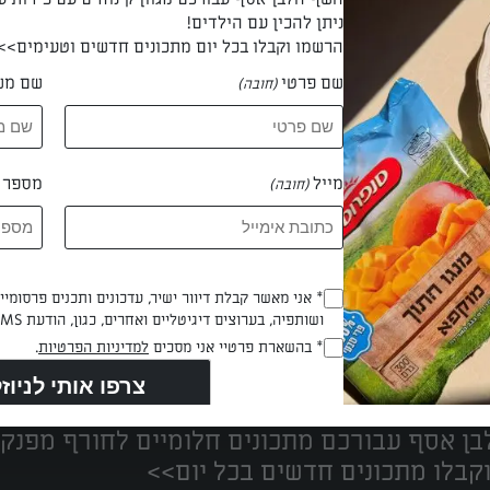
ניתן להכין עם הילדים!
הרשמו וקבלו בכל יום מתכונים חדשים וטעימים>>
שם פרטי
שם מש
(חובה)
ג'ני נחמן
מייל
מספר ט
(חובה)
Opt_In
* אני מאשר קבלת דיוור ישיר, עדכונים ותכנים פרסומי
ושותפיה, בערוצים דיגיטליים ואחרים, כגון, הודעת SMS וואטסאפ, מייל
(חובה)
נים הכי טעימים במקום אחד!
RegulationsApproved
* בהשארת פרטיי אני מסכים
למדיניות הפרטיות
.
(חובה)
ן אסף עבורכם מתכונים חלומיים לחורף מפנק!
קבלו מתכונים חדשים בכל יום>>