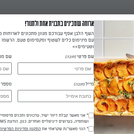
ארוחה שמכינים בתבנית אחת ולתנור!
השף הלבן אסף עבורכם מגוון מתכונים לארוחות 
עם מינימום כלים לשטוף ומקסימום טעם. הרשמו ו
וטעימים>>
שם פרטי
שם מש
(חובה)
ח
מייל
מספר ט
(חובה)
אמא
* אני מאשר קבלת דיוור ישיר, עדכונים ותכנים פרסומי
(חובה)
ושותפיה, בערוצים דיגיטליים ואחרים, כגון, הודעת SMS וואטסאפ, מייל
 גליה כהן
* הנני מאשר/ת שקראתי את
התקנון ומדיניות הפרטיות
(חובה)