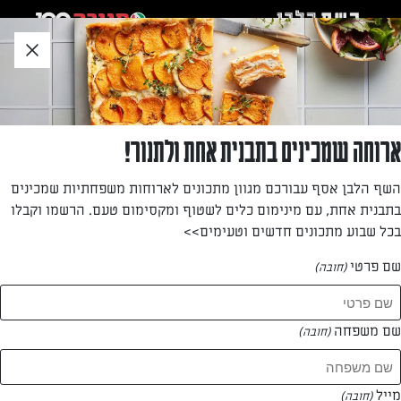
לג
אזור
וכן
חתון
חזרה לעמוד הבית
ארוחה שמכינים בתבנית אחת ולתנור!
ברטה שחף
השף הלבן אסף עבורכם מגוון מתכונים לארוחות משפחתיות שמכינים
בתבנית אחת, עם מינימום כלים לשטוף ומקסימום טעם. הרשמו וקבלו
—
בכל שבוע מתכונים חדשים וטעימים>>
שם פרטי
(חובה)
ברטה שחף
המתכונים של
שם משפחה
(חובה)
1 מתכונים
מייל
(חובה)