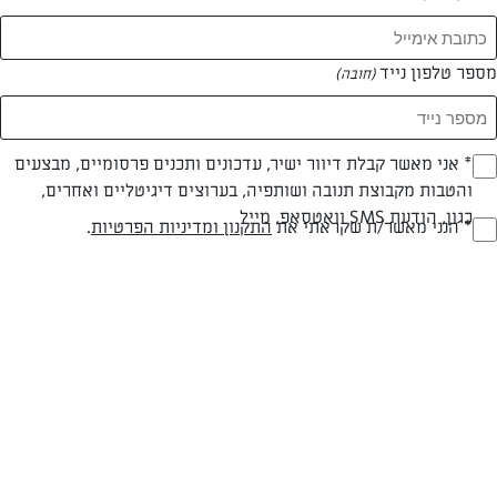
מספר טלפון נייד
(חובה)
* אני מאשר קבלת דיוור ישיר, עדכונים ותכנים פרסומיים, מבצעים
(חובה)
והטבות מקבוצת תנובה ושותפיה, בערוצים דיגיטליים ואחרים,
כגון, הודעת SMS וואטסאפ, מייל
* הנני מאשר/ת שקראתי את
התקנון ומדיניות הפרטיות
.
(חובה)
עוגת קוקוס עם קרם וניל
עוגת קוקוס ושוקולד כשרה לפסח, מתכון קל ומהיר הכנה לאירוח בימי החג
ולחובבי קוקוס
המאמרים של ברטה שחף