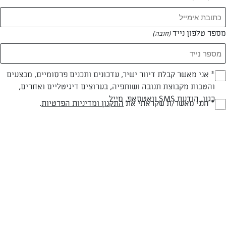
מספר טלפון נייד
(חובה)
* אני מאשר קבלת דיוור ישיר, עדכונים ותכנים פרסומיים, מבצעים
(חובה)
והטבות מקבוצת תנובה ושותפיה, בערוצים דיגיטליים ואחרים,
כגון, הודעת SMS וואטסאפ, מייל
* הנני מאשר/ת שקראתי את
התקנון ומדיניות הפרטיות
.
(חובה)
קנלוני
מתכון פסטה קלאסי הלקוח מן המטבח האיטלקי, מנה משביעה וטעימה
ביותר
המאמרים של אתי מגיד