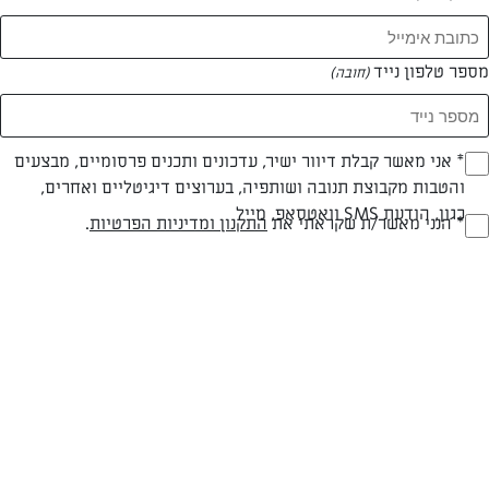
מספר טלפון נייד
(חובה)
* אני מאשר קבלת דיוור ישיר, עדכונים ותכנים פרסומיים, מבצעים
(חובה)
והטבות מקבוצת תנובה ושותפיה, בערוצים דיגיטליים ואחרים,
כגון, הודעת SMS וואטסאפ, מייל
* הנני מאשר/ת שקראתי את
התקנון ומדיניות הפרטיות
.
(חובה)
עוגת מוס לימון
עוגה מתקתקה וחמצמצה כאחד
המאמרים של אפרת סקירה
0 מאמרים