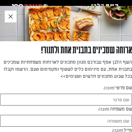
לג
אזור
וכן
חתון
חזרה לעמוד הבית
ארוחה שמכינים בתבנית אחת ולתנור!
אפרת סקירה
השף הלבן אסף עבורכם מגוון מתכונים לארוחות משפחתיות שמכינים
בתבנית אחת, עם מינימום כלים לשטוף ומקסימום טעם. הרשמו וקבלו
—
בכל שבוע מתכונים חדשים וטעימים>>
שם פרטי
(חובה)
אפרת סקירה
המתכונים של
שם משפחה
(חובה)
1 מתכונים
מייל
(חובה)