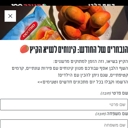
לג
אזור
וכן
חתון
חזרה לעמוד הבית
הנבחרים של החודש: קינוחים לשיא הקיץ
הקיץ בשיאו, וזה הזמן למתוקים מרעננים:
השף הלבן אסף עבורכם מגוון קינוחים עם פירות עונתיים, קרמים
אן גלסברג
קטיפתיים, שגם ניתן להכין עם הילדים!
הרשמו וקבלו בכל יום מתכונים חדשים וטעימים>>
שפית ומנחת סדנאות בישול ואפייה, קבוצתיות ופרטיות
שם פרטי
(חובה)
שם משפחה
(חובה)
אן גלסברג
המתכונים של