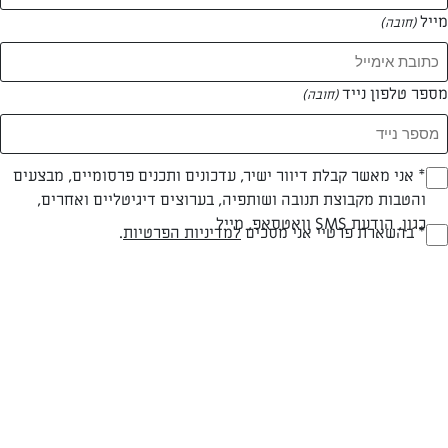
מייל
(חובה)
0 מתכונים
מספר טלפון נייד
(חובה)
המאמרים של אן גלסברג
Opt_I
* אני מאשר קבלת דיוור ישיר, עדכונים ותכנים פרסומיים, מבצעים
2 מאמרים
והטבות מקבוצת תנובה ושותפיה, בערוצים דיגיטליים ואחרים,
(חובה)
כגון, הודעת SMS וואטסאפ, מייל
RegulationsApprove
* בהשארת פרטיי אני מסכים
למדיניות הפרטיות
.
(חובה)