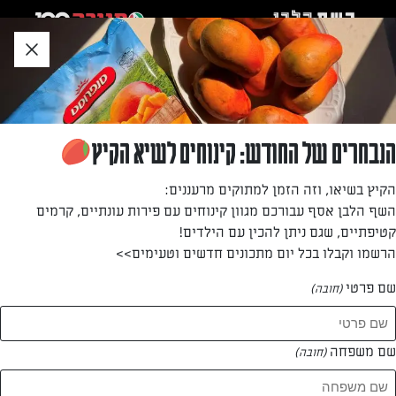
לג
אזור
וכן
חתון
חזרה לעמוד הבית
הנבחרים של החודש: קינוחים לשיא הקיץ
אלדר הר-צבי
הקיץ בשיאו, וזה הזמן למתוקים מרעננים:
השף הלבן אסף עבורכם מגוון קינוחים עם פירות עונתיים, קרמים
—
קטיפתיים, שגם ניתן להכין עם הילדים!
הרשמו וקבלו בכל יום מתכונים חדשים וטעימים>>
שם פרטי
(חובה)
אלדר הר-צבי
המתכונים של
שם משפחה
(חובה)
1 מתכונים