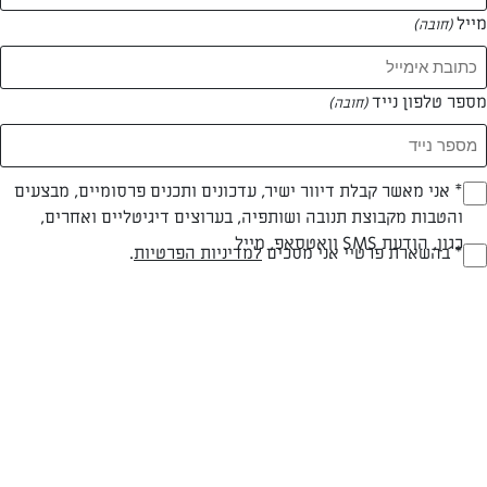
מייל
(חובה)
מספר טלפון נייד
(חובה)
Opt_I
* אני מאשר קבלת דיוור ישיר, עדכונים ותכנים פרסומיים, מבצעים
והטבות מקבוצת תנובה ושותפיה, בערוצים דיגיטליים ואחרים,
(חובה)
כגון, הודעת SMS וואטסאפ, מייל
RegulationsApprove
* בהשארת פרטיי אני מסכים
למדיניות הפרטיות
.
מתכון לעוגת גבינה שמנת ופירורים מתוקה וטעימה
(חובה)
עוגת גבינה פירורים קרמית, מתוקה ועשירה
המאמרים של אלדר הר-צבי
0 מאמרים