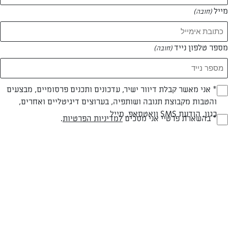
מייל
(חובה)
מספר טלפון נייד
(חובה)
Opt_I
* אני מאשר קבלת דיוור ישיר, עדכונים ותכנים פרסומיים, מבצעים
והטבות מקבוצת תנובה ושותפיה, בערוצים דיגיטליים ואחרים,
(חובה)
כגון, הודעת SMS וואטסאפ, מייל
RegulationsApprove
* בהשארת פרטיי אני מסכים
למדיניות הפרטיות
.
כדורי שוקולד בעשר דקות
(חובה)
הפתרון האולטימטיבי שמחפשים קינוח טעים או סתם משהו מתוק באמצע
היום.. מתכון להכנת כדורי שוקולד טעימים בעשר דקות!
המאמרים של איתמר רחום