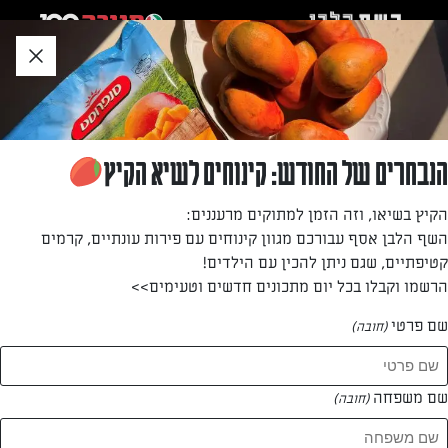
לג
אזור
וכן
חתון
חזרה לעמוד הבית
הנבחרים של החודש: קינוחים לשיא הקיץ
איתמר רחום
הקיץ בשיאו, וזה הזמן למתוקים מרעננים:
השף הלבן אסף עבורכם מגוון קינוחים עם פירות עונתיים, קרמים
—
קטיפתיים, שגם ניתן להכין עם הילדים!
הרשמו וקבלו בכל יום מתכונים חדשים וטעימים>>
שם פרטי
(חובה)
איתמר רחום
המתכונים של
שם משפחה
(חובה)
1 מתכונים