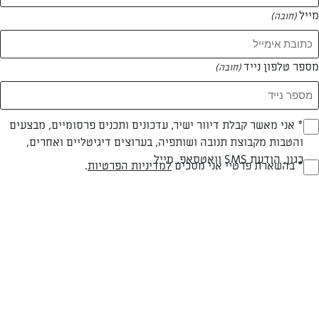
מייל
(חובה)
מספר טלפון נייד
(חובה)
Opt_I
* אני מאשר קבלת דיוור ישיר, עדכונים ותכנים פרסומיים, מבצעים
והטבות מקבוצת תנובה ושותפיה, בערוצים דיגיטליים ואחרים,
(חובה)
כגון, הודעת SMS וואטסאפ, מייל
RegulationsApprove
* בהשארת פרטיי אני מסכים
למדיניות הפרטיות
.
עוגת שוקולד בעשר דקות
(חובה)
לא תאמינו כמה העוגה הזו קלה להכנה, 10 דקות והיא בתנור, הכי קל גם
למתחילים באפייה
המאמרים של איריס אלג'ם