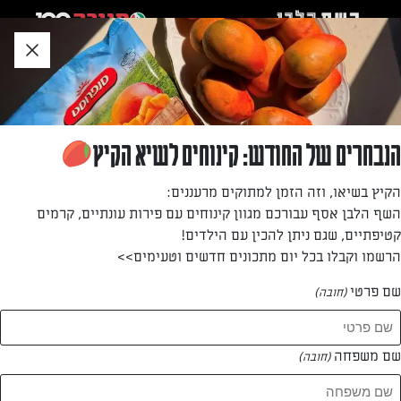
לג
אזור
וכן
חתון
חזרה לעמוד הבית
הנבחרים של החודש: קינוחים לשיא הקיץ
איריס אלג'ם
הקיץ בשיאו, וזה הזמן למתוקים מרעננים:
השף הלבן אסף עבורכם מגוון קינוחים עם פירות עונתיים, קרמים
—
קטיפתיים, שגם ניתן להכין עם הילדים!
הרשמו וקבלו בכל יום מתכונים חדשים וטעימים>>
שם פרטי
(חובה)
איריס אלג'ם
המתכונים של
שם משפחה
(חובה)
1 מתכונים